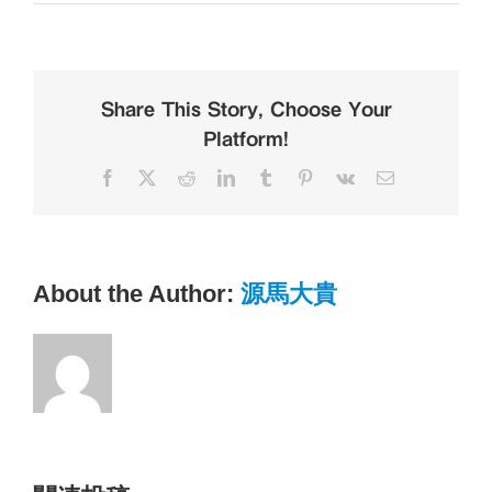
回
タ
イ
ム
ア
Share This Story, Choose Your
タ
Platform!
ッ
ク！
Facebook
X
Reddit
LinkedIn
Tumblr
Pinterest
Vk
電
DP
子
杯
メ
ー
開
ル
催
中！
About the Author:
源馬大貴
は