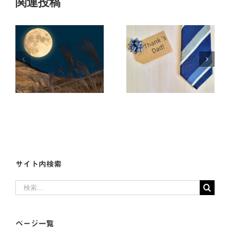
関連投稿
雪山をノーマル
狩
意外と知らない
タイヤで爆走し
父の日！
た話
サイト内検索
検
索
…
ページ一覧