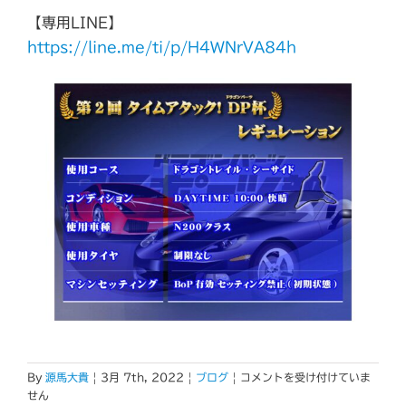
【専用LINE】
https://line.me/ti/p/H4WNrVA84h
第
By
源馬大貴
|
3月 7th, 2022
|
ブログ
|
コメントを受け付けていま
2
せん