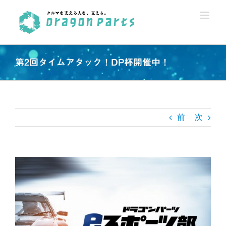
Skip
to
content
第2回タイムアタック！DP杯開催中！
前
次
View
Larger
Image