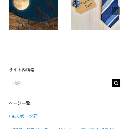
第2回タイムア
狩
意外と知らない
タック！DP杯開
父の日！
催中！
サイト内検索
検
索
…
ページ一覧
eスポーツ部