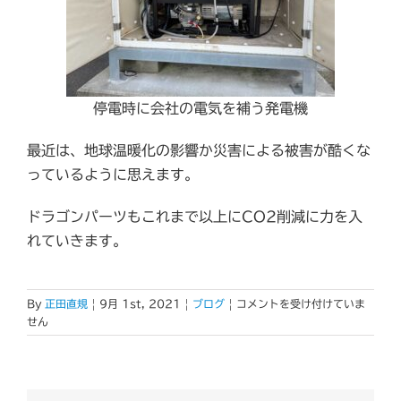
停電時に会社の電気を補う発電機
最近は、地球温暖化の影響か災害による被害が酷くな
っているように思えます。
ドラゴンパーツもこれまで以上にCO2削減に力を入
れていきます。
備
By
正田直規
|
9月 1st, 2021
|
ブログ
|
コメントを受け付けていま
え
せん
あ
れ
ば
患