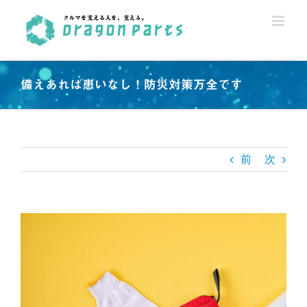
Skip
to
content
備えあれば患いなし！防災対策万全です
前
次
View
Larger
Image