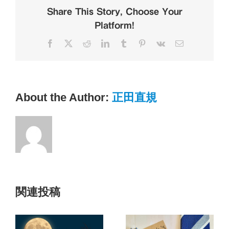
い
Share This Story, Choose Your
な
Platform!
し！
防
Facebook
X
Reddit
LinkedIn
Tumblr
Pinterest
Vk
電
災
子
対
メ
ー
策
ル
万
全
About the Author:
正田直規
で
す
は
関連投稿